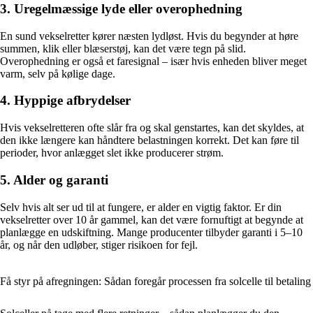
3. Uregelmæssige lyde eller overophedning
En sund vekselretter kører næsten lydløst. Hvis du begynder at høre
summen, klik eller blæserstøj, kan det være tegn på slid.
Overophedning er også et faresignal – især hvis enheden bliver meget
varm, selv på kølige dage.
4. Hyppige afbrydelser
Hvis vekselretteren ofte slår fra og skal genstartes, kan det skyldes, at
den ikke længere kan håndtere belastningen korrekt. Det kan føre til
perioder, hvor anlægget slet ikke producerer strøm.
5. Alder og garanti
Selv hvis alt ser ud til at fungere, er alder en vigtig faktor. Er din
vekselretter over 10 år gammel, kan det være fornuftigt at begynde at
planlægge en udskiftning. Mange producenter tilbyder garanti i 5–10
år, og når den udløber, stiger risikoen for fejl.
Få styr på afregningen: Sådan foregår processen fra solcelle til betaling