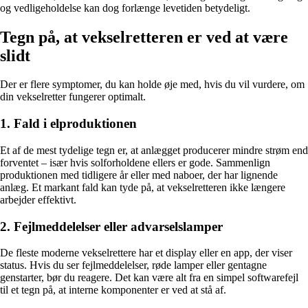
og vedligeholdelse kan dog forlænge levetiden betydeligt.
Tegn på, at vekselretteren er ved at være
slidt
Der er flere symptomer, du kan holde øje med, hvis du vil vurdere, om
din vekselretter fungerer optimalt.
1. Fald i elproduktionen
Et af de mest tydelige tegn er, at anlægget producerer mindre strøm end
forventet – især hvis solforholdene ellers er gode. Sammenlign
produktionen med tidligere år eller med naboer, der har lignende
anlæg. Et markant fald kan tyde på, at vekselretteren ikke længere
arbejder effektivt.
2. Fejlmeddelelser eller advarselslamper
De fleste moderne vekselrettere har et display eller en app, der viser
status. Hvis du ser fejlmeddelelser, røde lamper eller gentagne
genstarter, bør du reagere. Det kan være alt fra en simpel softwarefejl
til et tegn på, at interne komponenter er ved at stå af.