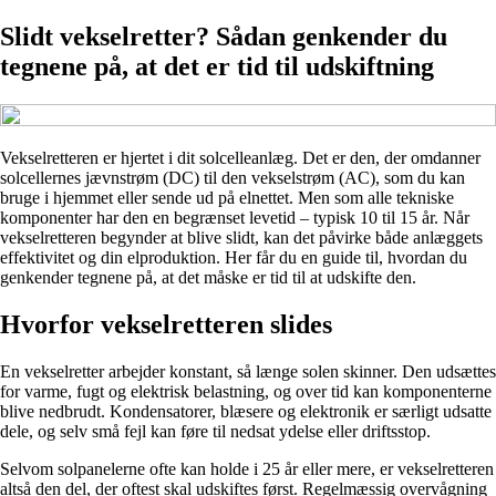
Slidt vekselretter? Sådan genkender du
tegnene på, at det er tid til udskiftning
Vekselretteren er hjertet i dit solcelleanlæg. Det er den, der omdanner
solcellernes jævnstrøm (DC) til den vekselstrøm (AC), som du kan
bruge i hjemmet eller sende ud på elnettet. Men som alle tekniske
komponenter har den en begrænset levetid – typisk 10 til 15 år. Når
vekselretteren begynder at blive slidt, kan det påvirke både anlæggets
effektivitet og din elproduktion. Her får du en guide til, hvordan du
genkender tegnene på, at det måske er tid til at udskifte den.
Hvorfor vekselretteren slides
En vekselretter arbejder konstant, så længe solen skinner. Den udsættes
for varme, fugt og elektrisk belastning, og over tid kan komponenterne
blive nedbrudt. Kondensatorer, blæsere og elektronik er særligt udsatte
dele, og selv små fejl kan føre til nedsat ydelse eller driftsstop.
Selvom solpanelerne ofte kan holde i 25 år eller mere, er vekselretteren
altså den del, der oftest skal udskiftes først. Regelmæssig overvågning