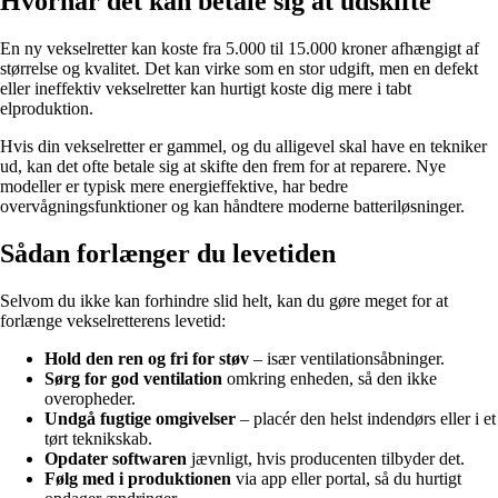
Hvornår det kan betale sig at udskifte
En ny vekselretter kan koste fra 5.000 til 15.000 kroner afhængigt af
størrelse og kvalitet. Det kan virke som en stor udgift, men en defekt
eller ineffektiv vekselretter kan hurtigt koste dig mere i tabt
elproduktion.
Hvis din vekselretter er gammel, og du alligevel skal have en tekniker
ud, kan det ofte betale sig at skifte den frem for at reparere. Nye
modeller er typisk mere energieffektive, har bedre
overvågningsfunktioner og kan håndtere moderne batteriløsninger.
Sådan forlænger du levetiden
Selvom du ikke kan forhindre slid helt, kan du gøre meget for at
forlænge vekselretterens levetid:
Hold den ren og fri for støv
– især ventilationsåbninger.
Sørg for god ventilation
omkring enheden, så den ikke
overopheder.
Undgå fugtige omgivelser
– placér den helst indendørs eller i et
tørt teknikskab.
Opdater softwaren
jævnligt, hvis producenten tilbyder det.
Følg med i produktionen
via app eller portal, så du hurtigt