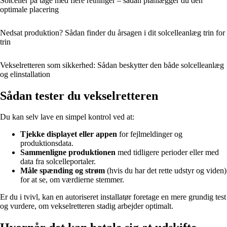
Solceller på tage med flere retninger – sådan planlægger du den
optimale placering
Nedsat produktion? Sådan finder du årsagen i dit solcelleanlæg trin for
trin
Vekselretteren som sikkerhed: Sådan beskytter den både solcelleanlæg
og elinstallation
Sådan tester du vekselretteren
Du kan selv lave en simpel kontrol ved at:
Tjekke displayet eller appen
for fejlmeldinger og
produktionsdata.
Sammenligne produktionen
med tidligere perioder eller med
data fra solcelleportaler.
Måle spænding og strøm
(hvis du har det rette udstyr og viden)
for at se, om værdierne stemmer.
Er du i tvivl, kan en autoriseret installatør foretage en mere grundig test
og vurdere, om vekselretteren stadig arbejder optimalt.