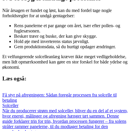
Når årsagen er fundet og løst, kan du med fordel tage nogle
forholdsregler for at undgå gentagelser:
Rens panelerne et par gange om året, især efter pollen- og
fuglesæsonen.
Beskær træer og buske, der kan give skygge.
Hold øje med inverterens status jævnligt.
Gem produktionsdata, så du hurtigt opdager ændringer.
Et velfungerende solcelleanlæg kræver ikke meget vedligeholdelse,
men lidt opmærksomhed kan gøre en stor forskel for både ydelse og
økonomi.
Læs også:
Få styr på afregningen: Sådan foregår processen fra solcelle til
betaling
Solceller
Når du producerer strøm med solceller, bliver du en del af et system,
hvor energi, målinger og afregning hænger tæt sammen. Denne
guide forklarer trin for trin, hvordan processen fungerer – fra solens
stråler rammer panelerne, til du modtager betaling for den