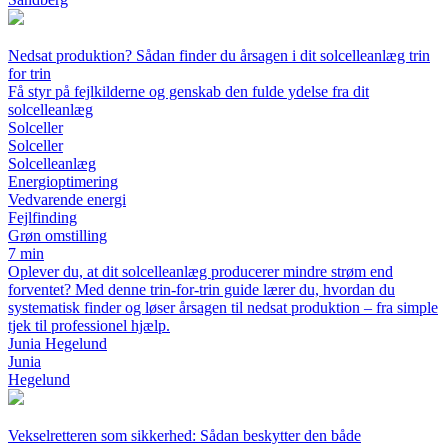
Nedsat produktion? Sådan finder du årsagen i dit solcelleanlæg trin
for trin
Få styr på fejlkilderne og genskab den fulde ydelse fra dit
solcelleanlæg
Solceller
Solceller
Solcelleanlæg
Energioptimering
Vedvarende energi
Fejlfinding
Grøn omstilling
7 min
Oplever du, at dit solcelleanlæg producerer mindre strøm end
forventet? Med denne trin-for-trin guide lærer du, hvordan du
systematisk finder og løser årsagen til nedsat produktion – fra simple
tjek til professionel hjælp.
Junia Hegelund
Junia
Hegelund
Vekselretteren som sikkerhed: Sådan beskytter den både