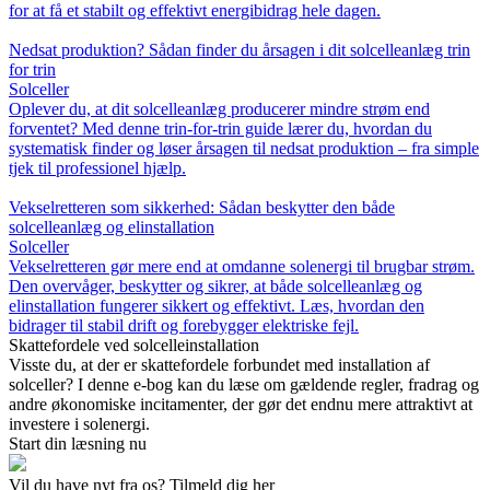
for at få et stabilt og effektivt energibidrag hele dagen.
Nedsat produktion? Sådan finder du årsagen i dit solcelleanlæg trin
for trin
Solceller
Oplever du, at dit solcelleanlæg producerer mindre strøm end
forventet? Med denne trin-for-trin guide lærer du, hvordan du
systematisk finder og løser årsagen til nedsat produktion – fra simple
tjek til professionel hjælp.
Vekselretteren som sikkerhed: Sådan beskytter den både
solcelleanlæg og elinstallation
Solceller
Vekselretteren gør mere end at omdanne solenergi til brugbar strøm.
Den overvåger, beskytter og sikrer, at både solcelleanlæg og
elinstallation fungerer sikkert og effektivt. Læs, hvordan den
bidrager til stabil drift og forebygger elektriske fejl.
Skattefordele ved solcelleinstallation
Visste du, at der er skattefordele forbundet med installation af
solceller? I denne e-bog kan du læse om gældende regler, fradrag og
andre økonomiske incitamenter, der gør det endnu mere attraktivt at
investere i solenergi.
Start din læsning nu
Vil du have nyt fra os? Tilmeld dig her