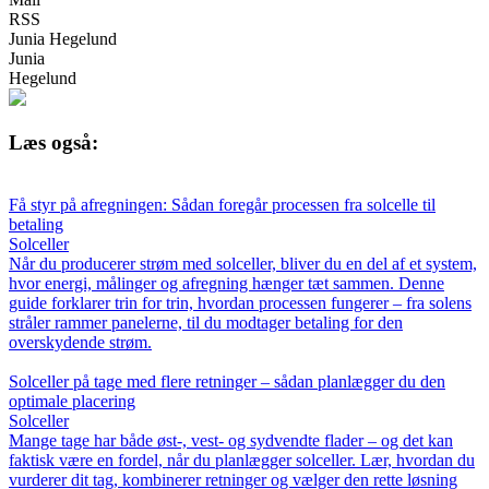
RSS
Junia Hegelund
Junia
Hegelund
Læs også:
Få styr på afregningen: Sådan foregår processen fra solcelle til
betaling
Solceller
Når du producerer strøm med solceller, bliver du en del af et system,
hvor energi, målinger og afregning hænger tæt sammen. Denne
guide forklarer trin for trin, hvordan processen fungerer – fra solens
stråler rammer panelerne, til du modtager betaling for den
overskydende strøm.
Solceller på tage med flere retninger – sådan planlægger du den
optimale placering
Solceller
Mange tage har både øst-, vest- og sydvendte flader – og det kan
faktisk være en fordel, når du planlægger solceller. Lær, hvordan du
vurderer dit tag, kombinerer retninger og vælger den rette løsning