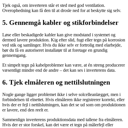
Tjek også, om inverteren står et sted med god ventilation.
Overophedning kan få den til at drosle ned for at beskytte sig selv.
5. Gennemgå kabler og stikforbindelser
Løse eller beskadigede kabler kan give modstand i systemet og
dermed lavere produktion. Kig efter slid, fugt eller tegn på korrosion
ved stik og samlinger. Hvis du ikke selv er fortrolig med elarbejde,
bør du få en autoriseret installatør til at foretage en grundig
gennemgang.
Et simpelt tegn på kabelproblemer kan være, at én streng producerer
væsentligt mindre end de andre – det kan ses i inverterens data.
6. Tjek elmåleren og nettilslutningen
Nogle gange ligger problemet ikke i selve solcelleanlægget, men i
forbindelsen til elnettet. Hvis elmåleren ikke registrerer korrekt, eller
hvis der er fejl i nettilslutningen, kan det se ud som om produktionen
er lavere, end den reelt er.
Sammenlign inverterens produktionsdata med tallene fra elmåleren.
Hvis der er stor forskel, kan det være et tegn på målerfejl eller