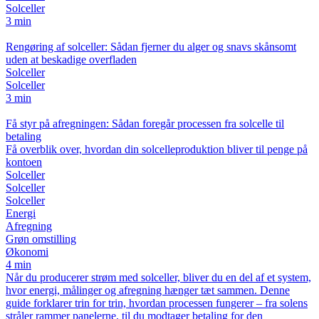
Solceller
3 min
Rengøring af solceller: Sådan fjerner du alger og snavs skånsomt
uden at beskadige overfladen
Solceller
Solceller
3 min
Få styr på afregningen: Sådan foregår processen fra solcelle til
betaling
Få overblik over, hvordan din solcelleproduktion bliver til penge på
kontoen
Solceller
Solceller
Solceller
Energi
Afregning
Grøn omstilling
Økonomi
4 min
Når du producerer strøm med solceller, bliver du en del af et system,
hvor energi, målinger og afregning hænger tæt sammen. Denne
guide forklarer trin for trin, hvordan processen fungerer – fra solens
stråler rammer panelerne, til du modtager betaling for den