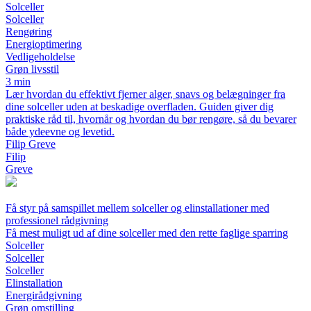
Solceller
Solceller
Rengøring
Energioptimering
Vedligeholdelse
Grøn livsstil
3 min
Lær hvordan du effektivt fjerner alger, snavs og belægninger fra
dine solceller uden at beskadige overfladen. Guiden giver dig
praktiske råd til, hvornår og hvordan du bør rengøre, så du bevarer
både ydeevne og levetid.
Filip Greve
Filip
Greve
Få styr på samspillet mellem solceller og elinstallationer med
professionel rådgivning
Få mest muligt ud af dine solceller med den rette faglige sparring
Solceller
Solceller
Solceller
Elinstallation
Energirådgivning
Grøn omstilling