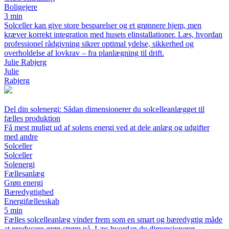
Boligejere
3 min
Solceller kan give store besparelser og et grønnere hjem, men
kræver korrekt integration med husets elinstallationer. Læs, hvordan
professionel rådgivning sikrer optimal ydelse, sikkerhed og
overholdelse af lovkrav – fra planlægning til drift.
Julie Rabjerg
Julie
Rabjerg
Del din solenergi: Sådan dimensionerer du solcelleanlægget til
fælles produktion
Få mest muligt ud af solens energi ved at dele anlæg og udgifter
med andre
Solceller
Solceller
Solenergi
Fællesanlæg
Grøn energi
Bæredygtighed
Energifællesskab
5 min
Fælles solcelleanlæg vinder frem som en smart og bæredygtig måde
at producere grøn strøm på. Læs hvordan du dimensionerer