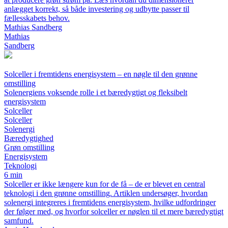
anlægget korrekt, så både investering og udbytte passer til
fællesskabets behov.
Mathias Sandberg
Mathias
Sandberg
Solceller i fremtidens energisystem – en nøgle til den grønne
omstilling
Solenergiens voksende rolle i et bæredygtigt og fleksibelt
energisystem
Solceller
Solceller
Solenergi
Bæredygtighed
Grøn omstilling
Energisystem
Teknologi
6 min
Solceller er ikke længere kun for de få – de er blevet en central
teknologi i den grønne omstilling. Artiklen undersøger, hvordan
solenergi integreres i fremtidens energisystem, hvilke udfordringer
der følger med, og hvorfor solceller er nøglen til et mere bæredygtigt
samfund.