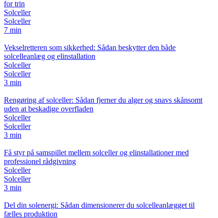
for trin
Solceller
Solceller
7 min
Vekselretteren som sikkerhed: Sådan beskytter den både
solcelleanlæg og elinstallation
Solceller
Solceller
3 min
Rengøring af solceller: Sådan fjerner du alger og snavs skånsomt
uden at beskadige overfladen
Solceller
Solceller
3 min
Få styr på samspillet mellem solceller og elinstallationer med
professionel rådgivning
Solceller
Solceller
3 min
Del din solenergi: Sådan dimensionerer du solcelleanlægget til
fælles produktion