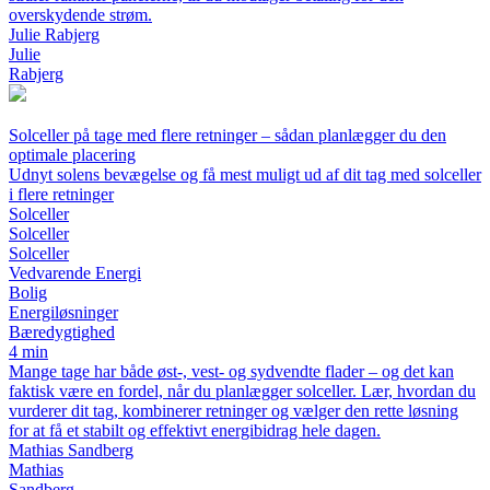
overskydende strøm.
Julie Rabjerg
Julie
Rabjerg
Solceller på tage med flere retninger – sådan planlægger du den
optimale placering
Udnyt solens bevægelse og få mest muligt ud af dit tag med solceller
i flere retninger
Solceller
Solceller
Solceller
Vedvarende Energi
Bolig
Energiløsninger
Bæredygtighed
4 min
Mange tage har både øst-, vest- og sydvendte flader – og det kan
faktisk være en fordel, når du planlægger solceller. Lær, hvordan du
vurderer dit tag, kombinerer retninger og vælger den rette løsning
for at få et stabilt og effektivt energibidrag hele dagen.
Mathias Sandberg
Mathias
Sandberg