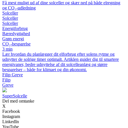
Få mest muligt ud af dine solceller og skær ned på både elregning
og CO₂-udledning
Solceller
Solceller
Solceller
Energiforbrug
Bæredygtighed
Grøn energi
CO₂-besparelse
3 min
Lær hvordan du planlægger dit elforbrug efter solens rytme og
udnytter de solrige timer optimalt. Artiklen guider dig til smartere
energivaner, bedre udnyttelse af dit solcelleanlæg og større
besparelser – både for klimaet og din økonomi.
Filip Greve
Filip
Greve
Super
Solcelle
Del med omtanke
X
Facebook
Instagram
LinkedIn
YouTube