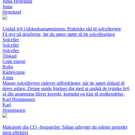
Junia Hegelund
Junia
Hegelund
Undgå fejl i tilskudsansøgningen: Praktiske råd til solcelleejere
Få styr på detaljerne, før du søger støtte til dit solcelleanlæg
Solceller
Solceller
Solceller
Tilskud
Grøn energi
Bolig
Rådgivning
4 min
Mange solcelleejere oplever udfordringer, når de søger tilskud til
deres anlæg. Denne guide hjælper dig med at undgå de typiske fejl,
så din ansøgning bliver korrekt, komplet og klar til godkendelse.
Karl Henningsen
Karl
Henningsen
Maksimér din CO₂-besparelse: Sådan udnytter du solrige perioder
mest effektivt