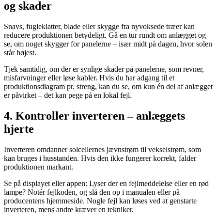
og skader
Snavs, fugleklatter, blade eller skygge fra nyvoksede træer kan
reducere produktionen betydeligt. Gå en tur rundt om anlægget og
se, om noget skygger for panelerne – især midt på dagen, hvor solen
står højest.
Tjek samtidig, om der er synlige skader på panelerne, som revner,
misfarvninger eller løse kabler. Hvis du har adgang til et
produktionsdiagram pr. streng, kan du se, om kun én del af anlægget
er påvirket – det kan pege på en lokal fejl.
4. Kontroller inverteren – anlæggets
hjerte
Inverteren omdanner solcellernes jævnstrøm til vekselstrøm, som
kan bruges i husstanden. Hvis den ikke fungerer korrekt, falder
produktionen markant.
Se på displayet eller appen: Lyser der en fejlmeddelelse eller en rød
lampe? Notér fejlkoden, og slå den op i manualen eller på
producentens hjemmeside. Nogle fejl kan løses ved at genstarte
inverteren, mens andre kræver en tekniker.