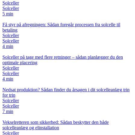
Solceller
Solceller
5 min
Få styr på afregningen: Sådan foregår processen fra solcelle til
betaling
Solceller
Solceller
4 min
Solceller på tage med flere retninger – sådan planlægger du den
optimale placering
Solceller
Solceller
4 min
Nedsat produktion? Sådan finder du årsagen i dit solcelleanlæg trin
for trin
Solceller
Solceller
7 min
Vekselretteren som sikkerhed: Sådan beskytter den både
solcelleanlæg og elinstallation
Solceller