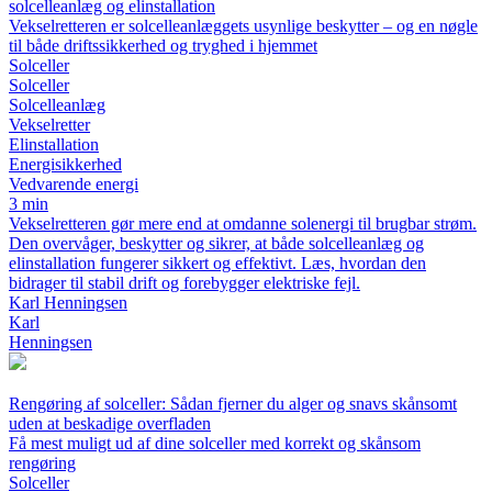
solcelleanlæg og elinstallation
Vekselretteren er solcelleanlæggets usynlige beskytter – og en nøgle
til både driftssikkerhed og tryghed i hjemmet
Solceller
Solceller
Solcelleanlæg
Vekselretter
Elinstallation
Energisikkerhed
Vedvarende energi
3 min
Vekselretteren gør mere end at omdanne solenergi til brugbar strøm.
Den overvåger, beskytter og sikrer, at både solcelleanlæg og
elinstallation fungerer sikkert og effektivt. Læs, hvordan den
bidrager til stabil drift og forebygger elektriske fejl.
Karl Henningsen
Karl
Henningsen
Rengøring af solceller: Sådan fjerner du alger og snavs skånsomt
uden at beskadige overfladen
Få mest muligt ud af dine solceller med korrekt og skånsom
rengøring
Solceller