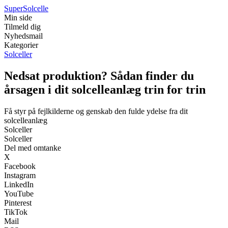
Super
Solcelle
Min side
Tilmeld dig
Nyhedsmail
Kategorier
Solceller
Nedsat produktion? Sådan finder du
årsagen i dit solcelleanlæg trin for trin
Få styr på fejlkilderne og genskab den fulde ydelse fra dit
solcelleanlæg
Solceller
Solceller
Del med omtanke
X
Facebook
Instagram
LinkedIn
YouTube
Pinterest
TikTok
Mail