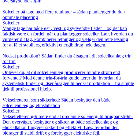
overskydende strøm.
Solceller på tage med flere retninger – sådan planlægger du den
optimale placering
Solceller
Mange tage har både øst-, vest- og sydvendte flader – og det kan
faktisk være en fordel, når du planlægger solceller. Lær, hvordan du
vurderer dit tag, kombinerer retninger og vælger den rette løsning
for at få et stabilt og effektivt energibidrag hele dagen.
Nedsat produktion? Sådan finder du årsagen i dit solcelleanlæg trin
for trin
Solceller
Oplever du, at dit solcelleanlæg producerer mindre strøm end
forventet? Med denne trin-for-trin guide lærer du, hvordan du
systematisk finder og løser årsagen til nedsat produktion – fra simple
tjek til professionel hjælp.
Vekselretteren som sikkerhed: Sådan beskytter den både
solcelleanlæg og elinstallation
Solceller
Vekselretteren gør mere end at omdanne solenergi til brugbar strøm.
Den overvåger, beskytter og sikrer, at både solcelleanlæg og
elinstallation fungerer sikkert og effektivt. Læs, hvordan den
bidrager til stabil drift og forebygger elektriske fejl.