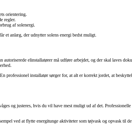
ets orientering.
e regler.
rbrug af solenergi.
får et anlæg, der udnytter solens energi bedst muligt.
un autoriserede elinstallatører må udføre arbejdet, og der skal laves doku
kerhed.
En professionel installatør sørger for, at alt er korrekt jordet, at beskytt
åges og justeres, hvis du vil have mest muligt ud af det. Professionell
pel ved at flytte energitunge aktiviteter som tøjvask og opvask til de