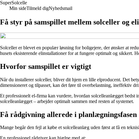
Super
Solcelle
Min side
Tilmeld dig
Nyhedsmail
Få styr på samspillet mellem solceller og el
Solceller er blevet en populær løsning for boligejere, der ønsker at r
husets eksisterende elinstallationer for at fungere optimalt og sikkert. H
Hvorfor samspillet er vigtigt
Når du installerer solceller, bliver dit hjem en lille elproducent. Det be
dimensioneret og tilpasset, kan det føre til overbelastning, ineffektiv dr
Et professionelt el-firma kan vurdere, hvordan solcelleanlægget bedst int
solcelleanlægget – arbejder optimalt sammen med resten af systemet.
Få rådgivning allerede i planlægningsfasen
Mange begår den fejl at købe et solcelleanlæg uden først at få en teknisk 
En professionel rådgiver kan hjælpe med at: