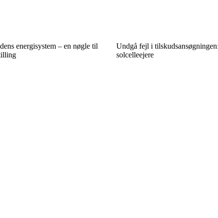
idens energisystem – en nøgle til
Undgå fejl i tilskudsansøgningen: 
lling
solcelleejere