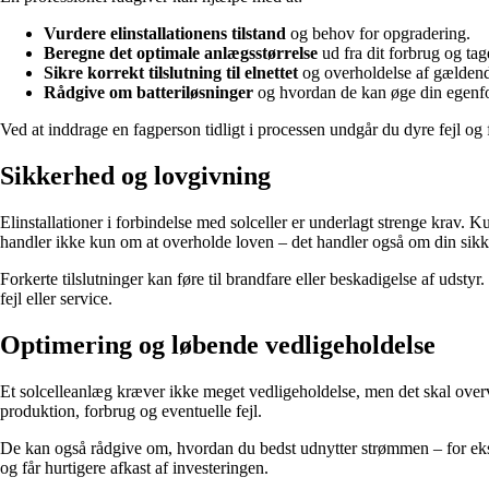
Vurdere elinstallationens tilstand
og behov for opgradering.
Beregne det optimale anlægsstørrelse
ud fra dit forbrug og tag
Sikre korrekt tilslutning til elnettet
og overholdelse af gældend
Rådgive om batteriløsninger
og hvordan de kan øge din egenfo
Ved at inddrage en fagperson tidligt i processen undgår du dyre fejl og 
Sikkerhed og lovgivning
Elinstallationer i forbindelse med solceller er underlagt strenge krav. K
handler ikke kun om at overholde loven – det handler også om din sik
Forkerte tilslutninger kan føre til brandfare eller beskadigelse af udstyr. 
fejl eller service.
Optimering og løbende vedligeholdelse
Et solcelleanlæg kræver ikke meget vedligeholdelse, men det skal overv
produktion, forbrug og eventuelle fejl.
De kan også rådgive om, hvordan du bedst udnytter strømmen – for eksem
og får hurtigere afkast af investeringen.