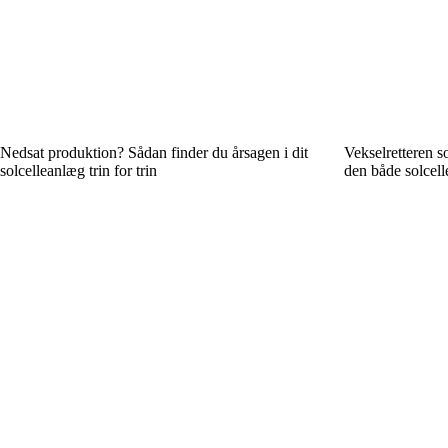
Nedsat produktion? Sådan finder du årsagen i dit
Vekselretteren s
solcelleanlæg trin for trin
den både solcell