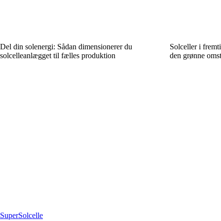
Del din solenergi: Sådan dimensionerer du
Solceller i fremt
solcelleanlægget til fælles produktion
den grønne omsti
Super
Solcelle