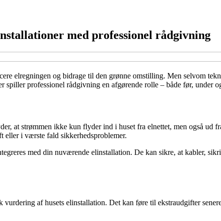
installationer med professionel rådgivning
educere elregningen og bidrage til den grønne omstilling. Men selvom te
er spiller professionel rådgivning en afgørende rolle – både før, under og
tyder, at strømmen ikke kun flyder ind i huset fra elnettet, men også ud fr
ift eller i værste fald sikkerhedsproblemer.
egreres med din nuværende elinstallation. De kan sikre, at kabler, sikrin
vurdering af husets elinstallation. Det kan føre til ekstraudgifter senere