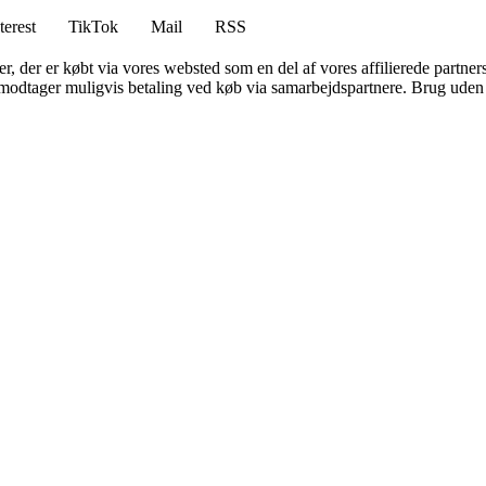
terest
TikTok
Mail
RSS
ter, der er købt via vores websted som en del af vores affilierede partne
tager muligvis betaling ved køb via samarbejdspartnere. Brug uden till