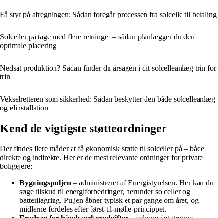
Få styr på afregningen: Sådan foregår processen fra solcelle til betaling
Solceller på tage med flere retninger – sådan planlægger du den
optimale placering
Nedsat produktion? Sådan finder du årsagen i dit solcelleanlæg trin for
trin
Vekselretteren som sikkerhed: Sådan beskytter den både solcelleanlæg
og elinstallation
Kend de vigtigste støtteordninger
Der findes flere måder at få økonomisk støtte til solceller på – både
direkte og indirekte. Her er de mest relevante ordninger for private
boligejere:
Bygningspuljen
– administreret af Energistyrelsen. Her kan du
søge tilskud til energiforbedringer, herunder solceller og
batterilagring. Puljen åbner typisk et par gange om året, og
midlerne fordeles efter først-til-mølle-princippet.
Fradrag for håndværkerudgifter
– selvom det grønne