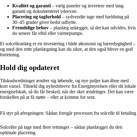
Kvalitet og garanti
– vælg paneler og invertere med lang
garanti og dokumenteret ydeevne.
Placering og tagforhold
– sydvendte tage med hældning på
30–45 grader giver bedst udbytte.
Fremtidige behov
– planlæg anlægget, så det kan udvides, hvis
du senere får elbil eller varmepumpe.
Et solcelleanlæg er en investering i både økonomi og bæredygtighed –
og med den rette planlægning kan du sikre, at den også bliver en god
forretning.
Hold dig opdateret
Tilskudsordninger ændrer sig løbende, og nye puljer kan åbne med
kort varsel. Tilmeld dig nyhedsbreve fra Energistyrelsen eller dit lokale
energiselskab, så du får besked, når der sker ændringer. Det kan være
forskellen på at få støtte – eller at komme for sent.
Få styr på afregningen: Sådan foregår processen fra solcelle til betaling
Solceller på tage med flere retninger – sådan planlægger du den
optimale placering