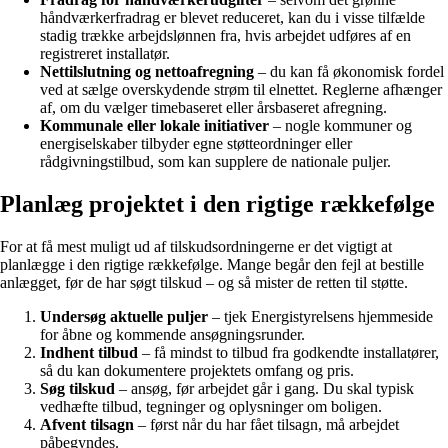
håndværkerfradrag er blevet reduceret, kan du i visse tilfælde
stadig trække arbejdslønnen fra, hvis arbejdet udføres af en
registreret installatør.
Nettilslutning og nettoafregning
– du kan få økonomisk fordel
ved at sælge overskydende strøm til elnettet. Reglerne afhænger
af, om du vælger timebaseret eller årsbaseret afregning.
Kommunale eller lokale initiativer
– nogle kommuner og
energiselskaber tilbyder egne støtteordninger eller
rådgivningstilbud, som kan supplere de nationale puljer.
Planlæg projektet i den rigtige rækkefølge
For at få mest muligt ud af tilskudsordningerne er det vigtigt at
planlægge i den rigtige rækkefølge. Mange begår den fejl at bestille
anlægget, før de har søgt tilskud – og så mister de retten til støtte.
Undersøg aktuelle puljer
– tjek Energistyrelsens hjemmeside
for åbne og kommende ansøgningsrunder.
Indhent tilbud
– få mindst to tilbud fra godkendte installatører,
så du kan dokumentere projektets omfang og pris.
Søg tilskud
– ansøg, før arbejdet går i gang. Du skal typisk
vedhæfte tilbud, tegninger og oplysninger om boligen.
Afvent tilsagn
– først når du har fået tilsagn, må arbejdet
påbegyndes.