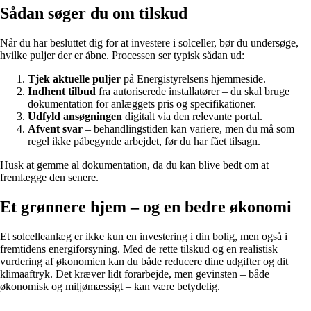
Sådan søger du om tilskud
Når du har besluttet dig for at investere i solceller, bør du undersøge,
hvilke puljer der er åbne. Processen ser typisk sådan ud:
Tjek aktuelle puljer
på Energistyrelsens hjemmeside.
Indhent tilbud
fra autoriserede installatører – du skal bruge
dokumentation for anlæggets pris og specifikationer.
Udfyld ansøgningen
digitalt via den relevante portal.
Afvent svar
– behandlingstiden kan variere, men du må som
regel ikke påbegynde arbejdet, før du har fået tilsagn.
Husk at gemme al dokumentation, da du kan blive bedt om at
fremlægge den senere.
Et grønnere hjem – og en bedre økonomi
Et solcelleanlæg er ikke kun en investering i din bolig, men også i
fremtidens energiforsyning. Med de rette tilskud og en realistisk
vurdering af økonomien kan du både reducere dine udgifter og dit
klimaaftryk. Det kræver lidt forarbejde, men gevinsten – både
økonomisk og miljømæssigt – kan være betydelig.