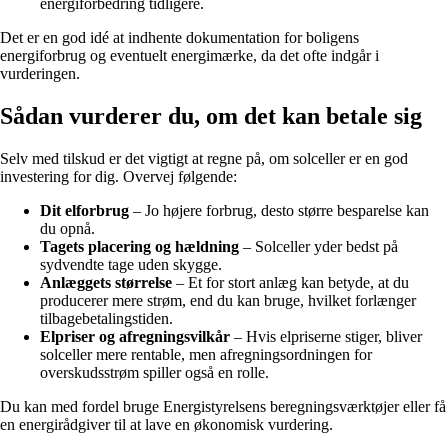
energiforbedring tidligere.
Det er en god idé at indhente dokumentation for boligens
energiforbrug og eventuelt energimærke, da det ofte indgår i
vurderingen.
Sådan vurderer du, om det kan betale sig
Selv med tilskud er det vigtigt at regne på, om solceller er en god
investering for dig. Overvej følgende:
Dit elforbrug
– Jo højere forbrug, desto større besparelse kan
du opnå.
Tagets placering og hældning
– Solceller yder bedst på
sydvendte tage uden skygge.
Anlæggets størrelse
– Et for stort anlæg kan betyde, at du
producerer mere strøm, end du kan bruge, hvilket forlænger
tilbagebetalingstiden.
Elpriser og afregningsvilkår
– Hvis elpriserne stiger, bliver
solceller mere rentable, men afregningsordningen for
overskudsstrøm spiller også en rolle.
Du kan med fordel bruge Energistyrelsens beregningsværktøjer eller få
en energirådgiver til at lave en økonomisk vurdering.