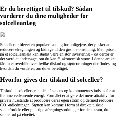
Er du berettiget til tilskud? Sådan
vurderer du dine muligheder for
solcelleanlæg
Solceller er blevet en populær løsning for boligejere, der ønsker at
reducere elregningen og bidrage til den grønne omstilling. Men prisen
på et solcelleanlæg kan stadig være en stor investering – og derfor er
det værd at undersøge, om du kan få økonomisk støtte. I denne artikel
får du et overblik over, hvilke tilskud og støtteordninger der findes, og
hvordan du vurderer, om du er berettiget.
Hvorfor gives der tilskud til solceller?
Tilskud til solceller er en del af statens og kommunernes indsats for at
fremme vedvarende energi. Formålet er at gøre det mere attraktivt for
private husstande at producere deres egen strøm og dermed reducere
CO₂-udledningen. Støtten kan komme i form af direkte tilskud,
skattefordele eller gunstige afregningsordninger for den strøm, du
sender ud på elnettet.