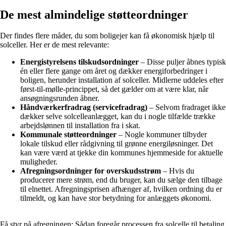
De mest almindelige støtteordninger
Der findes flere måder, du som boligejer kan få økonomisk hjælp til
solceller. Her er de mest relevante:
Energistyrelsens tilskudsordninger
– Disse puljer åbnes typisk
én eller flere gange om året og dækker energiforbedringer i
boligen, herunder installation af solceller. Midlerne uddeles efter
først-til-mølle-princippet, så det gælder om at være klar, når
ansøgningsrunden åbner.
Håndværkerfradrag (servicefradrag)
– Selvom fradraget ikke
dækker selve solcelleanlægget, kan du i nogle tilfælde trække
arbejdslønnen til installation fra i skat.
Kommunale støtteordninger
– Nogle kommuner tilbyder
lokale tilskud eller rådgivning til grønne energiløsninger. Det
kan være værd at tjekke din kommunes hjemmeside for aktuelle
muligheder.
Afregningsordninger for overskudsstrøm
– Hvis du
producerer mere strøm, end du bruger, kan du sælge den tilbage
til elnettet. Afregningsprisen afhænger af, hvilken ordning du er
tilmeldt, og kan have stor betydning for anlæggets økonomi.
Få styr på afregningen: Sådan foregår processen fra solcelle til betaling